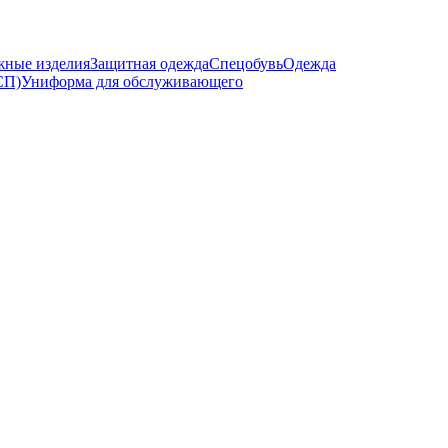
жные изделия
Защитная одежда
Спецобувь
Одежда
СП)
Униформа для обслуживающего