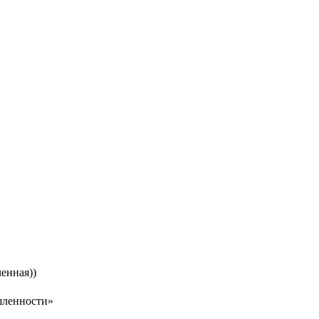
енная))
шленности»