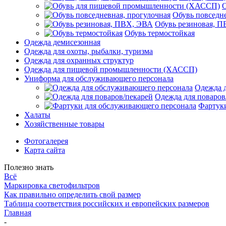
Обувь повседне
Обувь резиновая, 
Обувь термостойкая
Одежда демисезонная
Одежда для охоты, рыбалки, туризма
Одежда для охранных структур
Одежда для пищевой промышленности (ХАССП)
Униформа для обслуживающего персонала
Одежда 
Одежда для поваров
Фартук
Халаты
Хозяйственные товары
Фотогалерея
Карта сайта
Полезно знать
Всё
Маркировка светофильтров
Как правильно определить свой размер
Таблица соответствия российских и европейских размеров
Главная
-