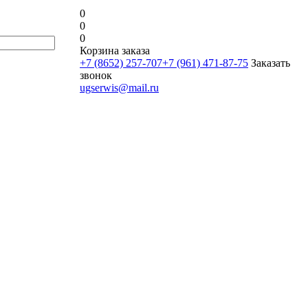
0
0
0
Корзина заказа
+7 (8652) 257-707
+7 (961) 471-87-75
Заказать
звонок
ugserwis@mail.ru