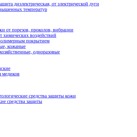
ащита диэлектрическая, от электрической дуги
овышенных температур
ки от порезов, проколов, вибрации
т химических воздействий
 полимерным покрытием
ые, кожаные
хозяйственные, одноразовые
нские
я медиков
тологические средства защиты кожи
ие средства защиты