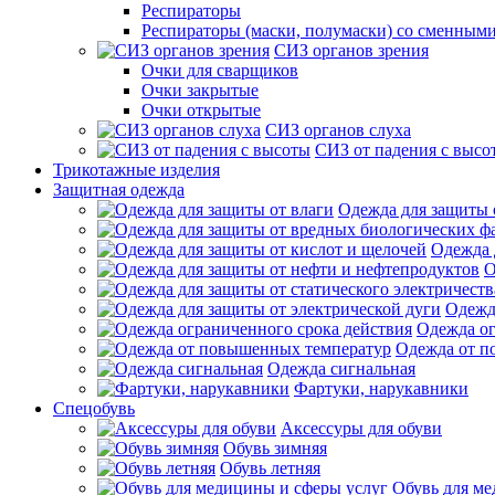
Респираторы
Респираторы (маски, полумаски) со сменным
СИЗ органов зрения
Очки для сварщиков
Очки закрытые
Очки открытые
СИЗ органов слуха
СИЗ от падения с высо
Трикотажные изделия
Защитная одежда
Одежда для защиты 
Одежда 
О
Одежд
Одежда ог
Одежда от п
Одежда сигнальная
Фартуки, нарукавники
Спецобувь
Аксессуры для обуви
Обувь зимняя
Обувь летняя
Обувь для ме