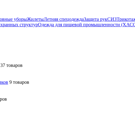
овные уборы
Жилеты
Летняя спецодежда
Защита рук
СИЗ
Трикота
охранных структур
Одежда для пищевой промышленности (ХАС
37 товаров
иков
9 товаров
аров