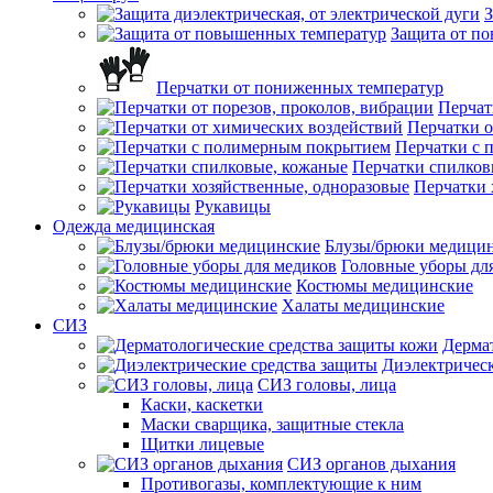
З
Защита от п
Перчатки от пониженных температур
Перчат
Перчатки о
Перчатки с
Перчатки спилков
Перчатки 
Рукавицы
Одежда медицинская
Блузы/брюки медици
Головные уборы дл
Костюмы медицинские
Халаты медицинские
СИЗ
Дерма
Диэлектрическ
СИЗ головы, лица
Каски, каскетки
Маски сварщика, защитные стекла
Щитки лицевые
СИЗ органов дыхания
Противогазы, комплектующие к ним