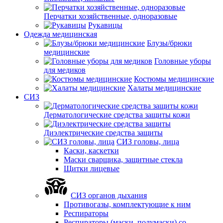
Перчатки хозяйственные, одноразовые
Рукавицы
Одежда медицинская
Блузы/брюки
медицинские
Головные уборы
для медиков
Костюмы медицинские
Халаты медицинские
СИЗ
Дерматологические средства защиты кожи
Диэлектрические средства защиты
СИЗ головы, лица
Каски, каскетки
Маски сварщика, защитные стекла
Щитки лицевые
СИЗ органов дыхания
Противогазы, комплектующие к ним
Респираторы
Респираторы (маски, полумаски) со