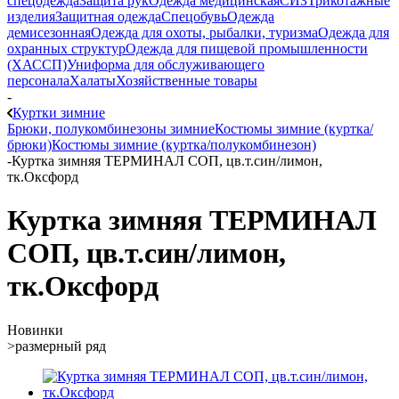
спецодежда
Защита рук
Одежда медицинская
СИЗ
Трикотажные
изделия
Защитная одежда
Спецобувь
Одежда
демисезонная
Одежда для охоты, рыбалки, туризма
Одежда для
охранных структур
Одежда для пищевой промышленности
(ХАССП)
Униформа для обслуживающего
персонала
Халаты
Хозяйственные товары
-
Куртки зимние
Брюки, полукомбинезоны зимние
Костюмы зимние (куртка/
брюки)
Костюмы зимние (куртка/полукомбинезон)
-
Куртка зимняя ТЕРМИНАЛ СОП, цв.т.син/лимон,
тк.Оксфорд
Куртка зимняя ТЕРМИНАЛ
СОП, цв.т.син/лимон,
тк.Оксфорд
Новинки
>размерный ряд