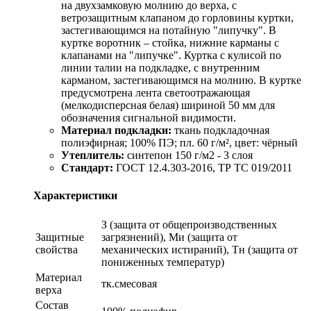
на двухзамковую молнию до верха, с
ветрозащитным клапаном до горловины куртки,
застегивающимся на потайную "липучку". В
куртке воротник – стойка, нижние карманы с
клапанами на "липучке". Куртка с кулисой по
линии талии на подкладке, с внутренним
карманом, застегивающимся на молнию. В куртке
предусмотрена лента светоотражающая
(мелкодисперсная белая) шириной 50 мм для
обозначения сигнальной видимости.
Материал подкладки:
ткань подкладочная
полиэфирная; 100% ПЭ; пл. 60 г/м², цвет: чёрный
У
теплитель:
синтепон 150 г/м2 - 3 слоя
Стандарт:
ГОСТ 12.4.303-2016, ТР ТС 019/2011
Характеристики
З (защита от общепроизводственных
Защитные
загрязнений), Ми (защита от
свойства
механических истираний), Тн (защита от
пониженных температур)
Материал
тк.смесовая
верха
Состав